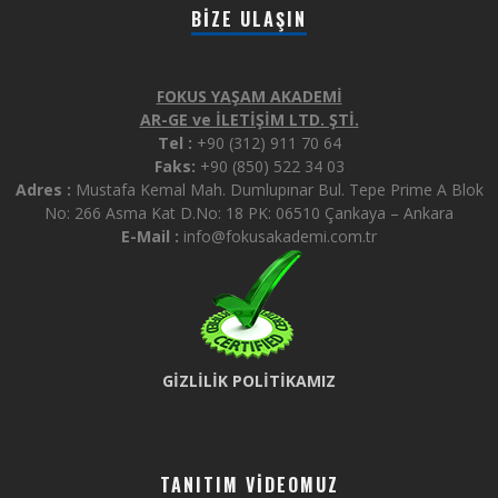
BIZE ULAŞIN
FOKUS YAŞAM AKADEMİ
AR-GE ve İLETİŞİM LTD. ŞTİ.
Tel :
+90 (312) 911 70 64
Faks:
+90 (850) 522 34 03
Adres :
Mustafa Kemal Mah. Dumlupınar Bul. Tepe Prime A Blok
No: 266 Asma Kat D.No: 18 PK: 06510 Çankaya – Ankara
E-Mail :
info@fokusakademi.com.tr
GİZLİLİK POLİTİKAMIZ
TANITIM VIDEOMUZ