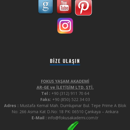
BIZE ULAŞIN
FOKUS YAŞAM AKADEMİ
AR-GE ve İLETİŞİM LTD. ŞTİ.
Tel :
+90 (312) 911 70 64
Faks:
+90 (850) 522 34 03
Adres :
Mustafa Kemal Mah. Dumlupınar Bul. Tepe Prime A Blok
No: 266 Asma Kat D.No: 18 PK: 06510 Çankaya – Ankara
E-Mail :
info@fokusakademi.com.tr