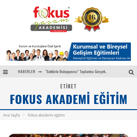
HABERLER
"Sektörle Buluşuyoruz" Toplantısı Gerçekleştirildi
Parasını Veren 1'inci
ETIKET
FOKUS AKADEMI EĞITIM
Fokus Yaşam Akademisi 15. Yılında Gençleri Nasa, Harvard, Yale ile Buluşturacak!
Eğitmenlerimizden Candan ÜNAL, Ebru AKEL'le Kadın İsterse 68.Bölüm Konuğuydu
Ana Sayfa
fokus akademi eğitim