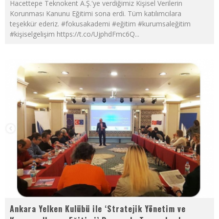
Hacettepe Teknokent A.Ş.'ye verdiğimiz Kişisel Verilerin
Korunması Kanunu Eğitimi sona erdi. Tüm katılımcılara
teşekkür ederiz. #fokusakademi #eğitim #kurumsaleğitim
#kişiselgelişim https://t.co/UjphdFmc6Q
...
Ankara Yelken Kulübü ile ‘Stratejik Yönetim ve