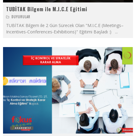
TUBİTAK Bilgem ile M.I.C.E Eğitimi
DUYURULAR
TUBİTAK Bilgem ile 2 Gün Sürecek Olan "M.I.C.E (Meetings–
Incentives-Conferences-Exhibitions)" Eğitimi Başladı :)
...