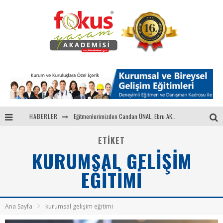
Eğitmenlerimizden Candan ÜNAL, Ebru AKEL'le Kadın İsterse 68.Bölüm Konuğuydu
HABERLER
"Sektörle Buluşuyoruz" Toplantısı Gerçekleştirildi
ETIKET
Parasını Veren 1'inci
KURUMSAL GELIŞIM
Fokus Yaşam Akademisi 15. Yılında Gençleri Nasa, Harvard, Yale ile Buluşturacak!
EĞITIMI
Ana Sayfa
kurumsal gelişim eğitimi