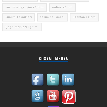
kurumsal gelişim eğitimi
online eğitim
Sunum Teknikleri
takım çalışması
uzaktan eğitim
Çağrı Merkezi Eğitimi
SOSYAL MEDYA