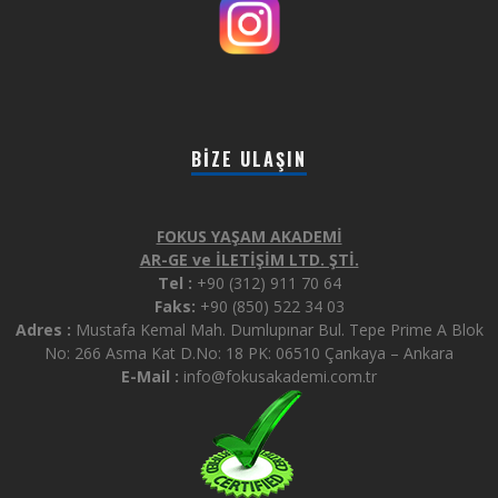
BIZE ULAŞIN
FOKUS YAŞAM AKADEMİ
AR-GE ve İLETİŞİM LTD. ŞTİ.
Tel :
+90 (312) 911 70 64
Faks:
+90 (850) 522 34 03
Adres :
Mustafa Kemal Mah. Dumlupınar Bul. Tepe Prime A Blok
No: 266 Asma Kat D.No: 18 PK: 06510 Çankaya – Ankara
E-Mail :
info@fokusakademi.com.tr