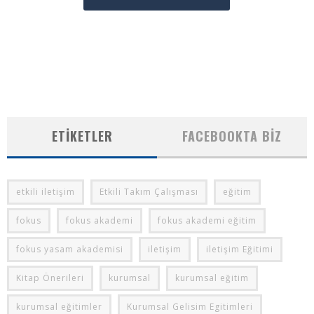
ETIKETLER
FACEBOOKTA BIZ
etkili iletişim
Etkili Takım Çalışması
eğitim
fokus
fokus akademi
fokus akademi eğitim
fokus yasam akademisi
iletişim
iletişim Eğitimi
Kitap Önerileri
kurumsal
kurumsal eğitim
kurumsal eğitimler
Kurumsal Gelisim Egitimleri