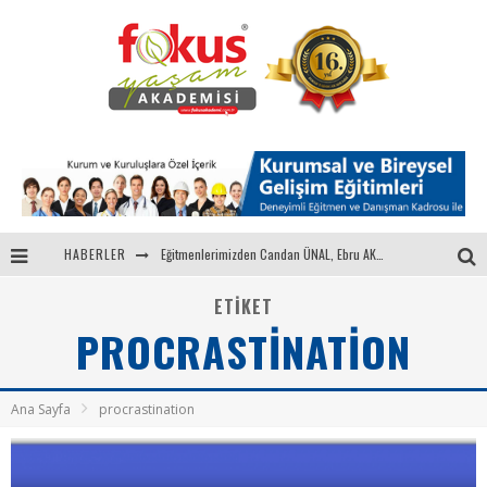
HABERLER
Eğitmenlerimizden Candan ÜNAL, Ebru AKEL'le Kadın İsterse 68.Bölüm Konuğuydu
"Sektörle Buluşuyoruz" Toplantısı Gerçekleştirildi
ETIKET
PROCRASTINATION
Parasını Veren 1'inci
Fokus Yaşam Akademisi 15. Yılında Gençleri Nasa, Harvard, Yale ile Buluşturacak!
Ana Sayfa
procrastination