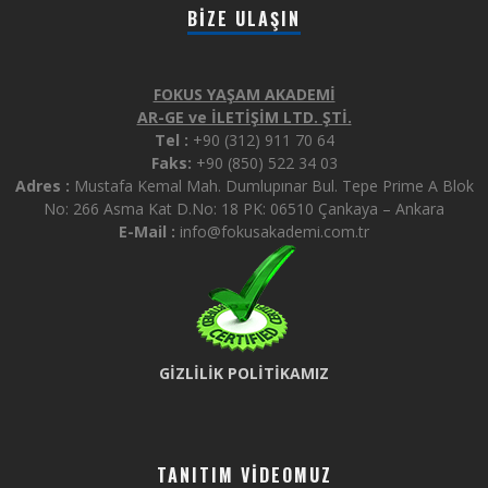
BIZE ULAŞIN
FOKUS YAŞAM AKADEMİ
AR-GE ve İLETİŞİM LTD. ŞTİ.
Tel :
+90 (312) 911 70 64
Faks:
+90 (850) 522 34 03
Adres :
Mustafa Kemal Mah. Dumlupınar Bul. Tepe Prime A Blok
No: 266 Asma Kat D.No: 18 PK: 06510 Çankaya – Ankara
E-Mail :
info@fokusakademi.com.tr
GİZLİLİK POLİTİKAMIZ
TANITIM VIDEOMUZ