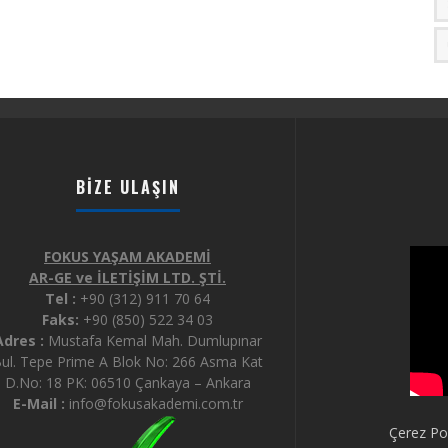
BIZE ULAŞIN
FOKUS YAŞAM AKADEMİ
AR-GE ve İLETİŞİM LTD. ŞTİ.
Tel :
+90 (312) 911 70 64
Faks:
+90 (850) 522 34 03
Adres :
Mustafa Kemal Mah. Dumlupınar
ul. Tepe Prime A Blok No: 266 Asma Kat
D.No: 18 PK: 06510 Çankaya – Ankara
E-Mail :
info@fokusakademi.com.tr
Çerez Pol