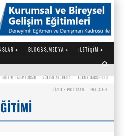
NSLAR
BLOG&S.MEDYA
İLETİŞİM
EĞITIM TALEP FORMU
BÜLTEN ABONELIĞI
FOKUS MARKETING
GIZLILIK POLITIKASI
FOKUS LIFE
ĞITIMI