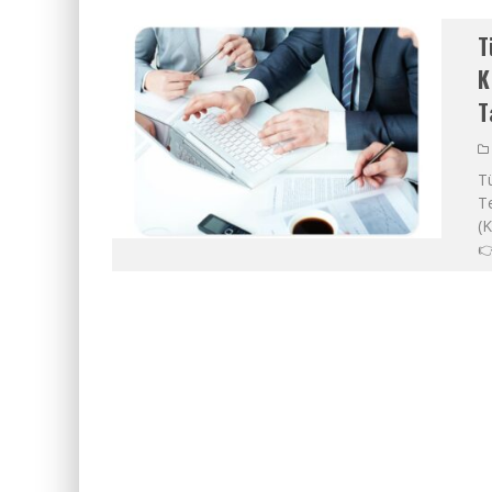
T
K
T
T
Te
(K
👉