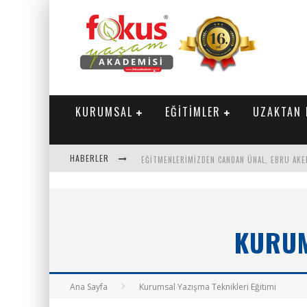
KURUMSAL
EĞİTİMLER
UZAKTAN 
HABERLER
"SEKTÖRLE BULUŞUYORUZ" TOPLANTISI GERÇE
PARASINI VEREN 1'INCI
KURUM
Ana Sayfa
Kurumsal Yazışma Teknikleri Eğitimi