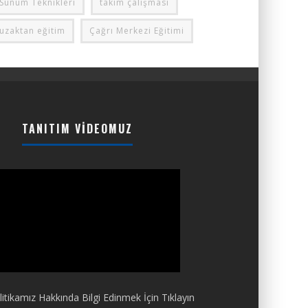
Sunum Teknikleri
takım çalışması
uzaktan eğitim
Çağrı Merkezi Eğitimi
TANITIM VIDEOMUZ
itikamız Hakkında Bilgi Edinmek İçin Tıklayın