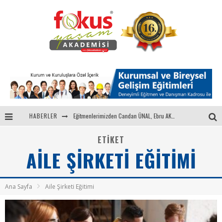
HABERLER
Eğitmenlerimizden Candan ÜNAL, Ebru AKEL'le Kadın İsterse 68.Bölüm Konuğuydu
"Sektörle Buluşuyoruz" Toplantısı Gerçekleştirildi
ETIKET
AILE ŞIRKETI EĞITIMI
Parasını Veren 1'inci
Fokus Yaşam Akademisi 15. Yılında Gençleri Nasa, Harvard, Yale ile Buluşturacak!
Ana Sayfa
Aile Şirketi Eğitimi