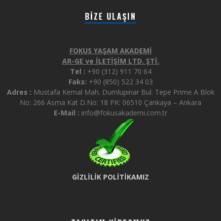
BIZE ULAŞIN
FOKUS YAŞAM AKADEMİ
AR-GE ve İLETİŞİM LTD. ŞTİ.
Tel :
+90 (312) 911 70 64
Faks:
+90 (850) 522 34 03
Adres :
Mustafa Kemal Mah. Dumlupınar Bul. Tepe Prime A Blok
No: 266 Asma Kat D.No: 18 PK: 06510 Çankaya – Ankara
E-Mail :
info@fokusakademi.com.tr
GİZLİLİK POLİTİKAMIZ