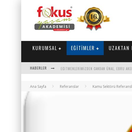
KURUMSAL
EĞİTİMLER
UZAKTAN 
HABERLER
"SEKTÖRLE BULUŞUYORUZ" TOPLANTISI GERÇE
Ana Sayfa
Referanslar
Kamu Sektörü Referansl
PARASINI VEREN 1'INCI