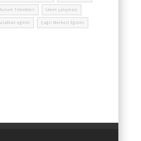
Sunum Teknikleri
takım çalışması
uzaktan eğitim
Çağrı Merkezi Eğitimi