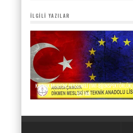
İLGILI YAZILAR
KAYNAK MUAYENE PERSONELI (IWI-B)(ENSPEKTÖRLÜK)
EĞITIMI