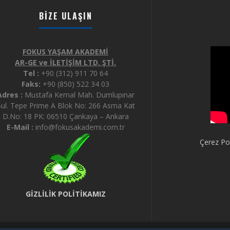
BIZE ULAŞIN
FOKUS YAŞAM AKADEMİ
AR-GE ve İLETİŞİM LTD. ŞTİ.
Tel :
+90 (312) 911 70 64
Faks:
+90 (850) 522 34 03
Adres :
Mustafa Kemal Mah. Dumlupınar
ul. Tepe Prime A Blok No: 266 Asma Kat
D.No: 18 PK: 06510 Çankaya – Ankara
E-Mail :
info@fokusakademi.com.tr
Çerez Pol
GİZLİLİK POLİTİKAMIZ