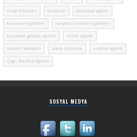
Kitap Önerileri
kurumsal
kurumsal eğitim
kurumsal eğitimler
Kurumsal Gelisim Egitimleri
kurumsal gelişim eğitimi
online eğitim
Sunum Teknikleri
takım çalışması
uzaktan eğitim
Çağrı Merkezi Eğitimi
SOSYAL MEDYA