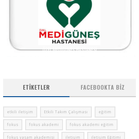
ÖZEL MEDIGÜNEŞ HASTANESI
ETIKETLER
FACEBOOKTA BIZ
etkili iletişim
Etkili Takım Çalışması
eğitim
fokus
fokus akademi
fokus akademi eğitim
fokus yasam akademisi
iletişim
iletişim Eğitimi