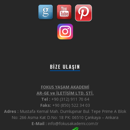
BIZE ULAŞIN
FOKUS YAŞAM AKADEMİ
AR-GE ve İLETİŞİM LTD. ŞTİ.
Tel :
+90 (312) 911 70 64
Faks:
+90 (850) 522 34 03
Adres :
Mustafa Kemal Mah. Dumlupınar Bul. Tepe Prime A Blok
No: 266 Asma Kat D.No: 18 PK: 06510 Çankaya – Ankara
E-Mail :
info@fokusakademi.com.tr