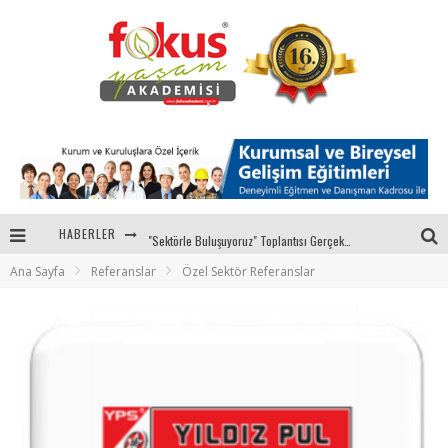
HABERLER
"Sektörle Buluşuyoruz" Toplantısı Gerçekleştirildi
Ana Sayfa
Referanslar
Özel Sektör Referanslar
Parasını Veren 1'inci
Fokus Yaşam Akademisi 15. Yılında Gençleri Nasa, Harvard, Yale ile Buluşturacak!
Eğitmenlerimizden Candan ÜNAL, Ebru AKEL'le Kadın İsterse 68.Bölüm Konuğuydu