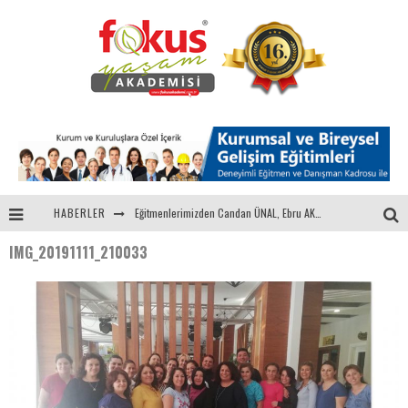
HABERLER
Eğitmenlerimizden Candan ÜNAL, Ebru AKEL'le Kadın İsterse 68.Bölüm Konuğuydu
IMG_20191111_210033
"Sektörle Buluşuyoruz" Toplantısı Gerçekleştirildi
Parasını Veren 1'inci
Fokus Yaşam Akademisi 15. Yılında Gençleri Nasa, Harvard, Yale ile Buluşturacak!