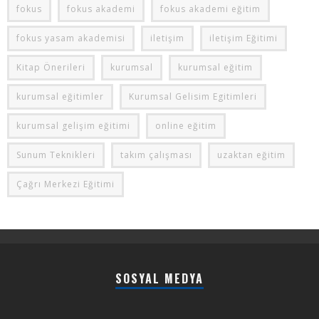
fokus
fokus akademi
fokus akademi eğitim
fokus yasam akademisi
iletişim
iletişim Eğitimi
Kitap Önerileri
kurumsal
kurumsal eğitim
kurumsal eğitimler
Kurumsal Gelisim Egitimleri
kurumsal gelişim eğitimi
online eğitim
Sunum Teknikleri
takım çalışması
uzaktan eğitim
Çağrı Merkezi Eğitimi
SOSYAL MEDYA