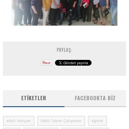
PAYLAŞ:
ETIKETLER
FACEBOOKTA BIZ
etkili iletişim
Etkili Takım Çalışması
eğitim