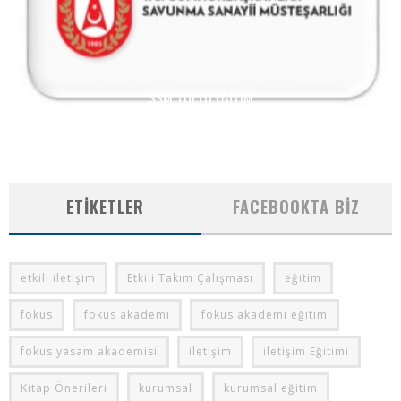
SSM TOPLU EĞITIM
ETIKETLER
FACEBOOKTA BIZ
etkili iletişim
Etkili Takım Çalışması
eğitim
fokus
fokus akademi
fokus akademi eğitim
fokus yasam akademisi
iletişim
iletişim Eğitimi
Kitap Önerileri
kurumsal
kurumsal eğitim