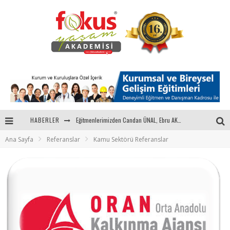
Eğitmenlerimizden Candan ÜNAL, Ebru AKEL'le Kadın İsterse 68.Bölüm Konuğuydu
HABERLER
Ana Sayfa
Referanslar
Kamu Sektörü Referanslar
"Sektörle Buluşuyoruz" Toplantısı Gerçekleştirildi
Parasını Veren 1'inci
Fokus Yaşam Akademisi 15. Yılında Gençleri Nasa, Harvard, Yale ile Buluşturacak!