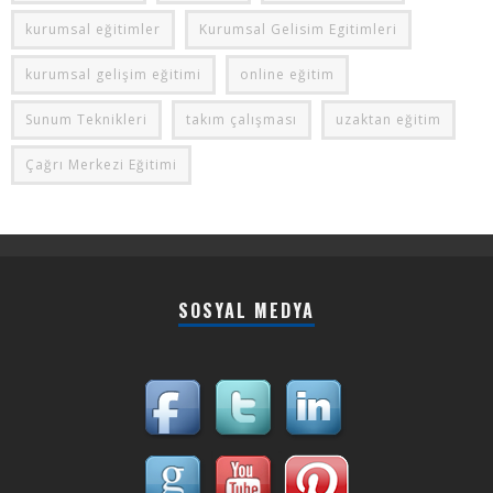
kurumsal eğitimler
Kurumsal Gelisim Egitimleri
kurumsal gelişim eğitimi
online eğitim
Sunum Teknikleri
takım çalışması
uzaktan eğitim
Çağrı Merkezi Eğitimi
SOSYAL MEDYA