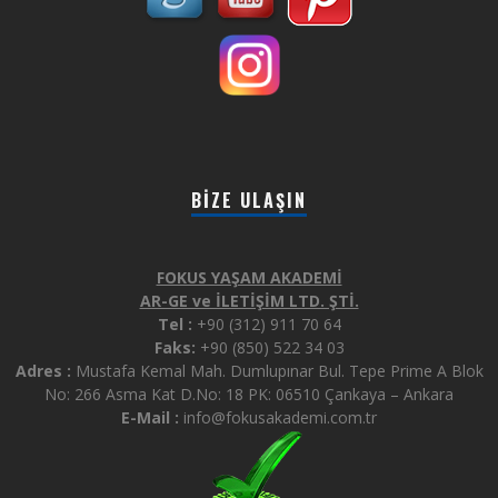
BIZE ULAŞIN
FOKUS YAŞAM AKADEMİ
AR-GE ve İLETİŞİM LTD. ŞTİ.
Tel :
+90 (312) 911 70 64
Faks:
+90 (850) 522 34 03
Adres :
Mustafa Kemal Mah. Dumlupınar Bul. Tepe Prime A Blok
No: 266 Asma Kat D.No: 18 PK: 06510 Çankaya – Ankara
E-Mail :
info@fokusakademi.com.tr