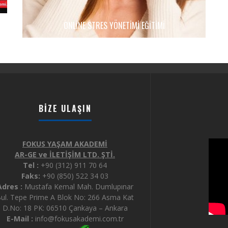
ONLINE STRES YÖNETIMI EĞITIMI
BIZE ULAŞIN
FOKUS YAŞAM AKADEMİ
AR-GE ve İLETİŞİM LTD. ŞTİ.
Tel :
+90 (312) 911 70 64
Faks:
+90 (850) 522 34 03
Adres :
Mustafa Kemal Mah. Dumlupınar
ul. Tepe Prime A Blok No: 266 Asma Kat
D.No: 18 PK: 06510 Çankaya – Ankara
E-Mail :
info@fokusakademi.com.tr