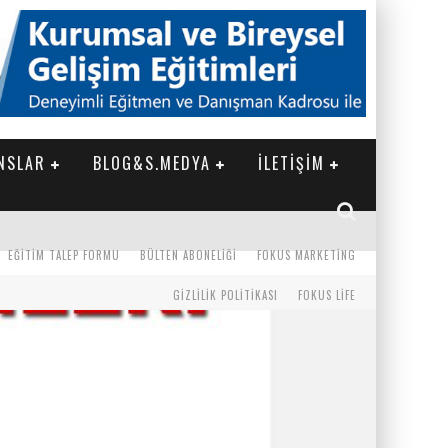
NSLAR
BLOG&S.MEDYA
İLETİŞİM
EĞITIM TALEP FORMU
BÜLTEN ABONELIĞI
FOKUS MARKETING
GIZLILIK POLITIKASI
FOKUS LIFE