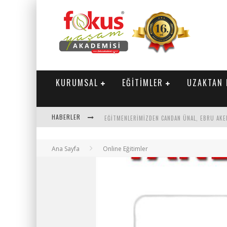
KURUMSAL
EĞİTİMLER
UZAKTAN 
HABERLER
"SEKTÖRLE BULUŞUYORUZ" TOPLANTISI GERÇE
Ana Sayfa
Online Eğitimler
PARASINI VEREN 1'INCI