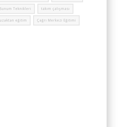
Sunum Teknikleri
takım çalışması
uzaktan eğitim
Çağrı Merkezi Eğitimi