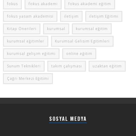
fokus
fokus akademi
fokus akademi eğitim
fokus yasam akademisi
iletişim
iletişim Eğitimi
Kitap Önerileri
kurumsal
kurumsal eğitim
kurumsal eğitimler
Kurumsal Gelisim Egitimleri
kurumsal gelişim eğitimi
online eğitim
Sunum Teknikleri
takım çalışması
uzaktan eğitim
Çağrı Merkezi Eğitimi
SOSYAL MEDYA