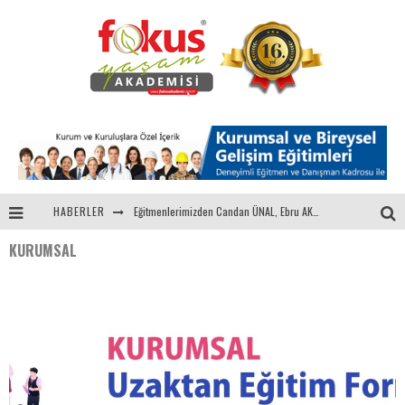
HABERLER
Eğitmenlerimizden Candan ÜNAL, Ebru AKEL'le Kadın İsterse 68.Bölüm Konuğuydu
KURUMSAL
"Sektörle Buluşuyoruz" Toplantısı Gerçekleştirildi
Parasını Veren 1'inci
Fokus Yaşam Akademisi 15. Yılında Gençleri Nasa, Harvard, Yale ile Buluşturacak!