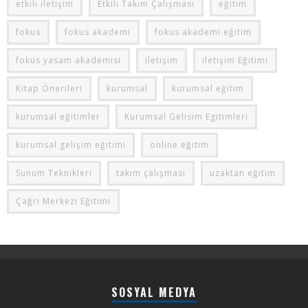
etkili iletişim
Etkili Takım Çalışması
eğitim
fokus
fokus akademi
fokus akademi eğitim
fokus yasam akademisi
iletişim
iletişim Eğitimi
Kitap Önerileri
kurumsal
kurumsal eğitim
kurumsal eğitimler
Kurumsal Gelisim Egitimleri
kurumsal gelişim eğitimi
online eğitim
Sunum Teknikleri
takım çalışması
uzaktan eğitim
Çağrı Merkezi Eğitimi
SOSYAL MEDYA