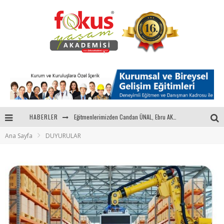
HABERLER
Eğitmenlerimizden Candan ÜNAL, Ebru AKEL'le Kadın İsterse 68.Bölüm Konuğuydu
Ana Sayfa
DUYURULAR
"Sektörle Buluşuyoruz" Toplantısı Gerçekleştirildi
Parasını Veren 1'inci
Fokus Yaşam Akademisi 15. Yılında Gençleri Nasa, Harvard, Yale ile Buluşturacak!