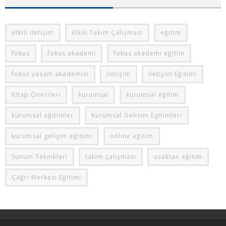
etkili iletişim
Etkili Takım Çalışması
eğitim
fokus
fokus akademi
fokus akademi eğitim
fokus yasam akademisi
iletişim
iletişim Eğitimi
Kitap Önerileri
kurumsal
kurumsal eğitim
kurumsal eğitimler
Kurumsal Gelisim Egitimleri
kurumsal gelişim eğitimi
online eğitim
Sunum Teknikleri
takım çalışması
uzaktan eğitim
Çağrı Merkezi Eğitimi