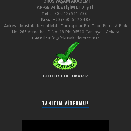
FOKUS YAŞAM AKADEMİ
AR-GE ve İLETİŞİM LTD. ŞTİ.
Tel :
+90 (312) 911 70 64
Faks:
+90 (850) 522 34 03
Adres :
Mustafa Kemal Mah. Dumlupınar Bul. Tepe Prime A Blok
No: 266 Asma Kat D.No: 18 PK: 06510 Çankaya – Ankara
E-Mail :
info@fokusakademi.com.tr
GİZLİLİK POLİTİKAMIZ
TANITIM VIDEOMUZ