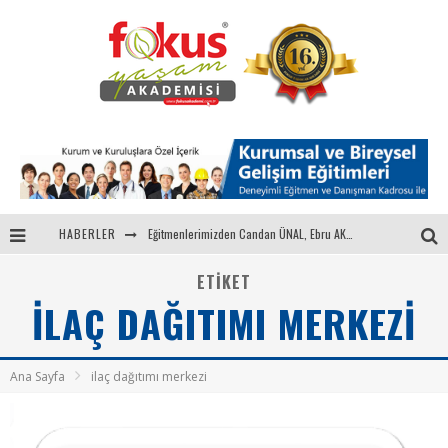
HABERLER
Eğitmenlerimizden Candan ÜNAL, Ebru AKEL'le Kadın İsterse 68.Bölüm Konuğuydu
"Sektörle Buluşuyoruz" Toplantısı Gerçekleştirildi
ETIKET
ILAÇ DAĞITIMI MERKEZI
Parasını Veren 1'inci
Fokus Yaşam Akademisi 15. Yılında Gençleri Nasa, Harvard, Yale ile Buluşturacak!
Ana Sayfa
ilaç dağıtımı merkezi