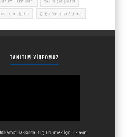
Sunum Teknikleri
takım çalışması
uzaktan eğitim
Çağrı Merkezi Eğitimi
TANITIM VIDEOMUZ
itikamız Hakkında Bilgi Edinmek İçin Tıklayın