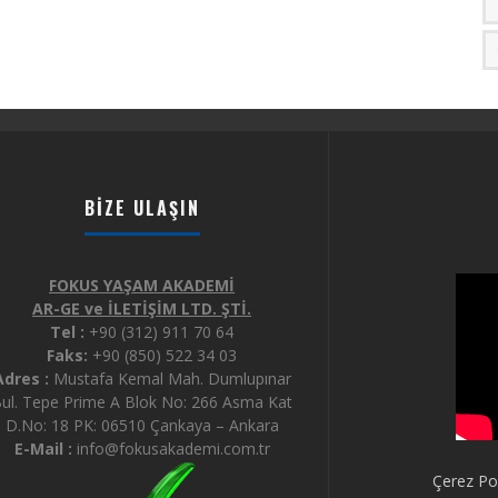
BIZE ULAŞIN
FOKUS YAŞAM AKADEMİ
AR-GE ve İLETİŞİM LTD. ŞTİ.
Tel :
+90 (312) 911 70 64
Faks:
+90 (850) 522 34 03
Adres :
Mustafa Kemal Mah. Dumlupınar
ul. Tepe Prime A Blok No: 266 Asma Kat
D.No: 18 PK: 06510 Çankaya – Ankara
E-Mail :
info@fokusakademi.com.tr
Çerez Pol