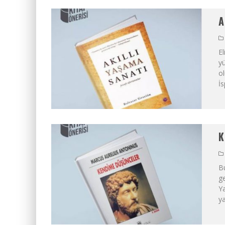
A
El
yü
ol
İs
K
Bu
ge
Ya
ya