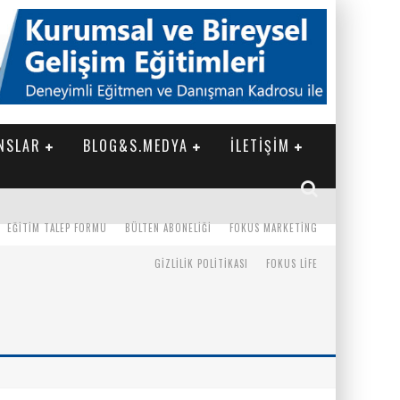
NSLAR
BLOG&S.MEDYA
İLETİŞİM
EĞITIM TALEP FORMU
BÜLTEN ABONELIĞI
FOKUS MARKETING
GIZLILIK POLITIKASI
FOKUS LIFE