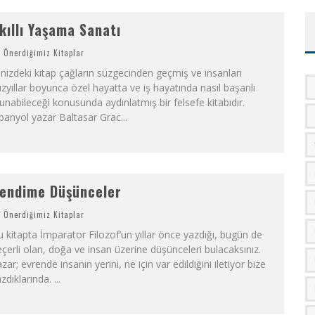
kıllı Yaşama Sanatı
Önerdiğimiz Kitaplar
inizdeki kitap çağların süzgecinden geçmiş ve insanları
zyıllar boyunca özel hayatta ve iş hayatında nasıl başarılı
unabileceği konusunda aydınlatmış bir felsefe kitabıdır.
panyol yazar Baltasar Grac
...
endime Düşünceler
Önerdiğimiz Kitaplar
 kitapta İmparator Filozof’un yıllar önce yazdığı, bugün de
çerli olan, doğa ve insan üzerine düşünceleri bulacaksınız.
zar; evrende insanın yerini, ne için var edildiğini iletiyor bize
zdıklarında.
...