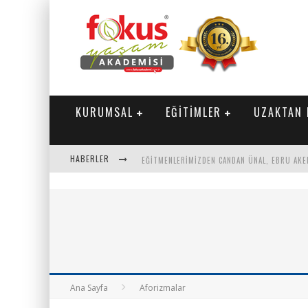
KURUMSAL
EĞİTİMLER
UZAKTAN 
HABERLER
"SEKTÖRLE BULUŞUYORUZ" TOPLANTISI GERÇE
PARASINI VEREN 1'INCI
Ana Sayfa
Aforizmalar