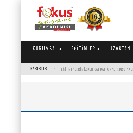
KURUMSAL
EĞİTİMLER
UZAKTAN 
HABERLER
"SEKTÖRLE BULUŞUYORUZ" TOPLANTISI GERÇE
PARASINI VEREN 1'INCI