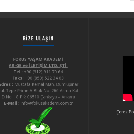
BIZE ULAŞIN
FOKUS YAŞAM AKADEMİ
AR-GE ve İLETİŞİM LTD. ŞTİ.
Tel :
+90 (312) 911 70 64
Faks:
+90 (850) 522 34 03
Adres :
Mustafa Kemal Mah. Dumlupınar
ul. Tepe Prime A Blok No: 266 Asma Kat
D.No: 18 PK: 06510 Çankaya – Ankara
E-Mail :
info@fokusakademi.com.tr
Çerez Pol