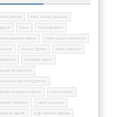
etkili iletişim
Etkili Takım Çalışması
eğitim
fokus
fokus akademi
fokus akademi eğitim
fokus yasam akademisi
iletişim
iletişim Eğitimi
Kitap Önerileri
kurumsal
kurumsal eğitim
kurumsal eğitimler
Kurumsal Gelisim Egitimleri
kurumsal gelişim eğitimi
online eğitim
Sunum Teknikleri
takım çalışması
uzaktan eğitim
Çağrı Merkezi Eğitimi