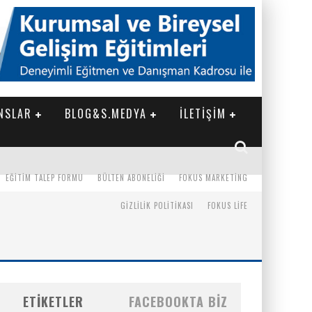
NSLAR
BLOG&S.MEDYA
İLETİŞİM
EĞITIM TALEP FORMU
BÜLTEN ABONELIĞI
FOKUS MARKETING
GIZLILIK POLITIKASI
FOKUS LIFE
ETIKETLER
FACEBOOKTA BIZ