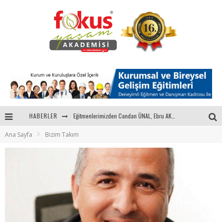
Eğitmenlerimizden Candan ÜNAL, Ebru AKEL'le Kadın İsterse 68.Bölüm Konuğuydu
HABERLER
"Sektörle Buluşuyoruz" Toplantısı Gerçekleştirildi
Ana Sayfa
Bizim Takım
Parasını Veren 1'inci
Fokus Yaşam Akademisi 15. Yılında Gençleri Nasa, Harvard, Yale ile Buluşturacak!