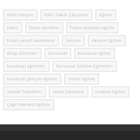
etkili iletişim
Etkili Takım Çalışması
eğitim
fokus
fokus akademi
fokus akademi eğitim
fokus yasam akademisi
iletişim
iletişim Eğitimi
Kitap Önerileri
kurumsal
kurumsal eğitim
kurumsal eğitimler
Kurumsal Gelisim Egitimleri
kurumsal gelişim eğitimi
online eğitim
Sunum Teknikleri
takım çalışması
uzaktan eğitim
Çağrı Merkezi Eğitimi