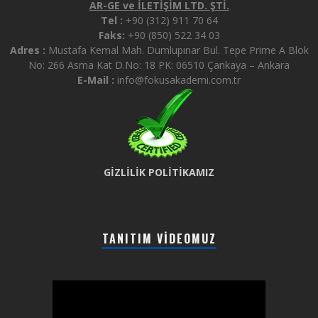
AR-GE ve İLETİŞİM LTD. ŞTİ.
Tel :
+90 (312) 911 70 64
Faks:
+90 (850) 522 34 03
Adres :
Mustafa Kemal Mah. Dumlupınar Bul. Tepe Prime A Blok
No: 266 Asma Kat D.No: 18 PK: 06510 Çankaya – Ankara
E-Mail :
info@fokusakademi.com.tr
GİZLİLİK POLİTİKAMIZ
TANITIM VIDEOMUZ