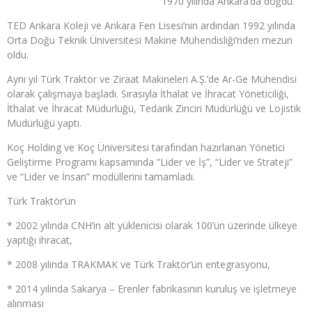
1970 yılında Ankara’da doğdu.
TED Ankara Koleji ve Ankara Fen Lisesi’nin ardından 1992 yılında
Orta Doğu Teknik Üniversitesi Makine Mühendisliği’nden mezun
oldu.
Aynı yıl Türk Traktör ve Ziraat Makineleri A.Ş.’de Ar-Ge Mühendisi
olarak çalışmaya başladı. Sırasıyla İthalat ve İhracat Yöneticiliği,
İthalat ve İhracat Müdürlüğü, Tedarik Zinciri Müdürlüğü ve Lojistik
Müdürlüğü yaptı.
Koç Holding ve Koç Üniversitesi tarafından hazırlanan Yönetici
Geliştirme Programı kapsamında “Lider ve İş”, “Lider ve Strateji”
ve “Lider ve İnsan” modüllerini tamamladı.
Türk Traktör’ün
* 2002 yılında CNH’in alt yüklenicisi olarak 100’ün üzerinde ülkeye
yaptığı ihracat,
* 2008 yılında TRAKMAK ve Türk Traktör’ün entegrasyonu,
* 2014 yılında Sakarya – Erenler fabrikasının kuruluş ve işletmeye
alınması