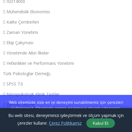
 ISO14000
 Mühendislik Ekonomisi
 Kalite Çemberleri
 Zaman Yönetimi
 Ekip Çalışması
 Yönetimde Altın İlkeler
 Yetkinlikler ve Performans Yönetimi
Türk Psikologlar Derneği,
 SPSS 7.0
 Nöropsikolojik Klinik Testler
Web sitemizde size en iyi deneyimi sunabilmemiz için çerezleri
 Eleman Seçme
kullanıyoruz. Sitemizde zaman geçirmeye devam ederseniz,
çerez politikamızı kabul etmelisiniz.
 Stres Yönetimi
Bu web sitesi, deneyiminizi iyileştirmek ve ölçüm yapmak için
çerezler kullanır.
Çerez Politikamız
Kabul Ediyorum
Gizlilik politikası
Kabul Et