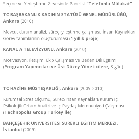
Seçme ve Yerleştirme Zirvesinde Panelist
“Telefonla Mülakat”
TC BAŞBAKANLIK KADININ STATÜSÜ GENEL MÜDÜRLÜĞÜ,
Ankara
(2010)
Mevcut durum analizi, süreç iyileştirme çalışması, İnsan Kaynakları
Görev tanımlarının oluşturulması (
1 yıllık proje
)
KANAL A TELEVİZYONU, Ankara
(2010)
Motivasyon, İletişim, Ekip Çalışması ve Beden Dili Eğitimi
(
Program Yapımcıları ve Üst Düzey Yöneticilere,
3 gün)
TC HAZİNE MÜSTEŞARLIĞI, Ankara
(2009-2010)
Kurumsal Stres Ölçümü, Süreç/İnsan Kaynakları/Kurum İçi
Psikolojik Ortam Analizi ve İç Paydaş Memnuniyeti Çalışması
(
Technopolıs Group Turkey ile
)
BAHÇEŞEHİR ÜNİVERSİTESI SÜREKLİ EĞİTİM MERKEZİ,
İstanbul
(2009)