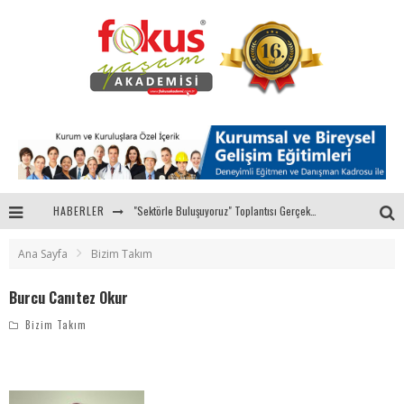
HABERLER
"Sektörle Buluşuyoruz" Toplantısı Gerçekleştirildi
Parasını Veren 1'inci
Ana Sayfa
Bizim Takım
Fokus Yaşam Akademisi 15. Yılında Gençleri Nasa, Harvard, Yale ile Buluşturacak!
Burcu Canıtez Okur
Eğitmenlerimizden Candan ÜNAL, Ebru AKEL'le Kadın İsterse 68.Bölüm Konuğuydu
Bizim Takım