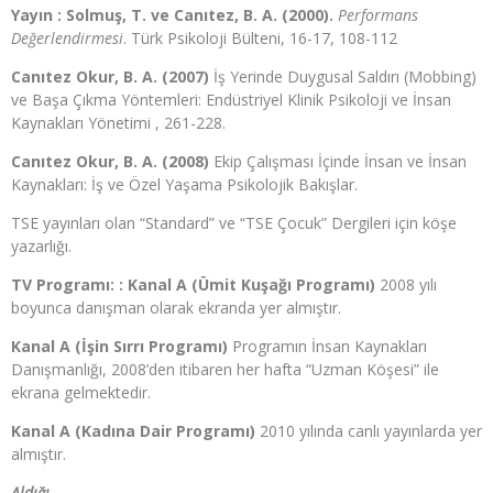
Yayın : Solmuş, T. ve Canıtez, B. A. (2000).
Performans
Değerlendirmesi
. Türk Psikoloji Bülteni, 16-17, 108-112
Canıtez Okur, B. A. (2007)
İş Yerinde Duygusal Saldırı (Mobbing)
ve Başa Çıkma Yöntemleri: Endüstriyel Klinik Psikoloji ve İnsan
Kaynakları Yönetimi , 261-228.
Canıtez Okur, B. A. (2008)
Ekip Çalışması İçinde İnsan ve İnsan
Kaynakları: İş ve Özel Yaşama Psikolojik Bakışlar.
TSE yayınları olan “Standard” ve “TSE Çocuk” Dergileri için köşe
yazarlığı.
TV Programı: : Kanal A (Ümit Kuşağı Programı)
2008 yılı
boyunca danışman olarak ekranda yer almıştır.
Kanal A (İşin Sırrı Programı)
Programın İnsan Kaynakları
Danışmanlığı, 2008’den itibaren her hafta “Uzman Köşesi” ile
ekrana gelmektedir.
Kanal A (Kadına Dair Programı)
2010 yılında canlı yayınlarda yer
almıştır.
Aldığı