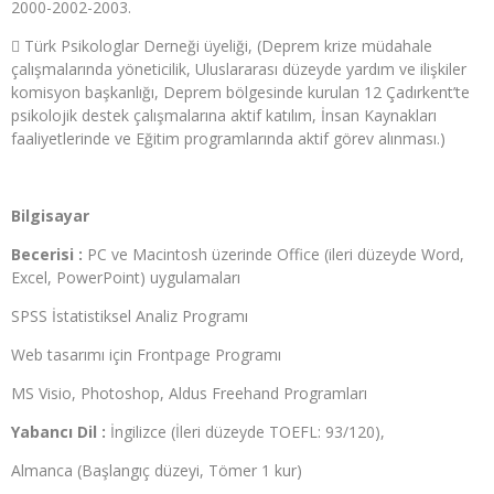
2000-2002-2003.
 Türk Psikologlar Derneği üyeliği, (Deprem krize müdahale
çalışmalarında yöneticilik, Uluslararası düzeyde yardım ve ilişkiler
komisyon başkanlığı, Deprem bölgesinde kurulan 12 Çadırkent’te
psikolojik destek çalışmalarına aktif katılım, İnsan Kaynakları
faaliyetlerinde ve Eğitim programlarında aktif görev alınması.)
Bilgisayar
Becerisi :
PC ve Macintosh üzerinde Office (ileri düzeyde Word,
Excel, PowerPoint) uygulamaları
SPSS İstatistiksel Analiz Programı
Web tasarımı için Frontpage Programı
MS Visio, Photoshop, Aldus Freehand Programları
Yabancı Dil :
İngilizce (İleri düzeyde TOEFL: 93/120),
Almanca (Başlangıç düzeyi, Tömer 1 kur)