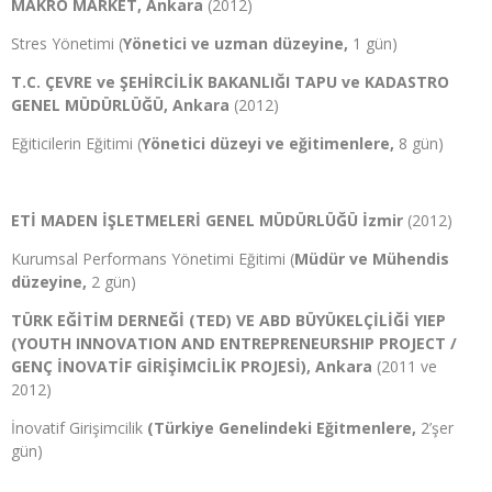
MAKRO MARKET, Ankara
(2012)
Stres Yönetimi (
Yönetici ve uzman düzeyine,
1 gün)
T.C. ÇEVRE ve ŞEHİRCİLİK BAKANLIĞI TAPU ve KADASTRO
GENEL MÜDÜRLÜĞÜ, Ankara
(2012)
Eğiticilerin Eğitimi (
Yönetici düzeyi ve eğitimenlere,
8 gün)
ETİ MADEN İŞLETMELERİ GENEL MÜDÜRLÜĞÜ İzmir
(2012)
Kurumsal Performans Yönetimi Eğitimi (
Müdür ve Mühendis
düzeyine,
2 gün)
TÜRK EĞİTİM DERNEĞİ (TED) VE ABD BÜYÜKELÇİLİĞİ YIEP
(YOUTH INNOVATION AND ENTREPRENEURSHIP PROJECT /
GENÇ İNOVATİF GİRİŞİMCİLİK PROJESİ), Ankara
(2011 ve
2012)
İnovatif Girişimcilik
(Türkiye Genelindeki Eğitmenlere,
2’şer
gün)