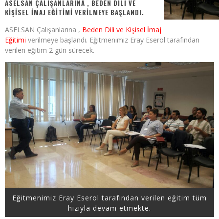
ASELSAN ÇALIŞANLARINA , BEDEN DILI VE
KIŞISEL İMAJ EĞITIMI VERILMEYE BAŞLANDI.
ASELSAN Çalışanlarına ,
Beden Dili ve Kişisel İmaj
Eğitimi
verilmeye başlandı. Eğitmenimiz Eray Eserol tarafından
verilen eğitim 2 gün sürecek.
Eğitmenimiz Eray Eserol tarafından verilen eğitim tüm
hızıyla devam etmekte.