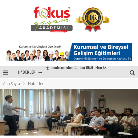
HABERLER
"Sektörle Buluşuyoruz" Toplantısı Gerçekleştirildi
Ana Sayfa
Haberler
Parasını Veren 1'inci
Fokus Yaşam Akademisi 15. Yılında Gençleri Nasa, Harvard, Yale ile Buluşturacak!
Eğitmenlerimizden Candan ÜNAL, Ebru AKEL'le Kadın İsterse 68.Bölüm Konuğuydu