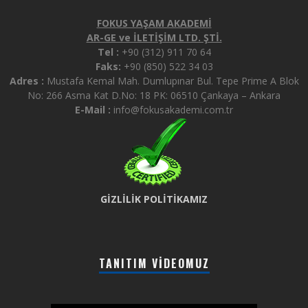
FOKUS YAŞAM AKADEMİ
AR-GE ve İLETİŞİM LTD. ŞTİ.
Tel :
+90 (312) 911 70 64
Faks:
+90 (850) 522 34 03
Adres :
Mustafa Kemal Mah. Dumlupınar Bul. Tepe Prime A Blok
No: 266 Asma Kat D.No: 18 PK: 06510 Çankaya – Ankara
E-Mail :
info@fokusakademi.com.tr
GİZLİLİK POLİTİKAMIZ
TANITIM VIDEOMUZ