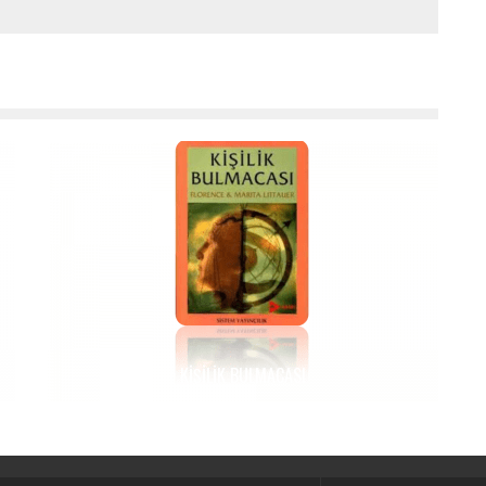
KIŞILIK BULMACASI