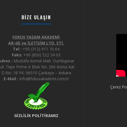
BIZE ULAŞIN
FOKUS YAŞAM AKADEMİ
AR-GE ve İLETİŞİM LTD. ŞTİ.
Tel :
+90 (312) 911 70 64
Faks:
+90 (850) 522 34 03
Adres :
Mustafa Kemal Mah. Dumlupınar
ul. Tepe Prime A Blok No: 266 Asma Kat
D.No: 18 PK: 06510 Çankaya – Ankara
E-Mail :
info@fokusakademi.com.tr
Çerez Pol
GİZLİLİK POLİTİKAMIZ