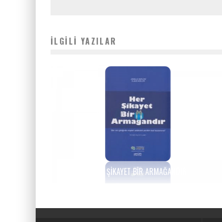
İLGILI YAZILAR
HER ŞIKAYET BIR ARMAĞANDIR