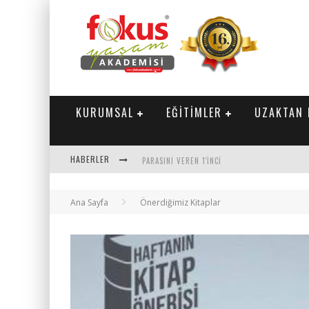
KURUMSAL
EĞİTİMLER
UZAKTAN 
HABERLER
PARASINI VEREN 1'INCI
Ana Sayfa
Önerdiğimiz Kitaplar
"SEKTÖRLE BULUŞUYORUZ" TOPLANTISI GERÇE