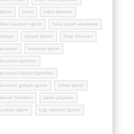
eğitim
fokus
fokus akademi
fokus akademi eğitim
fokus yasam akademisi
iletişim
iletişim Eğitimi
Kitap Önerileri
kurumsal
kurumsal eğitim
kurumsal eğitimler
Kurumsal Gelisim Egitimleri
kurumsal gelişim eğitimi
online eğitim
Sunum Teknikleri
takım çalışması
uzaktan eğitim
Çağrı Merkezi Eğitimi