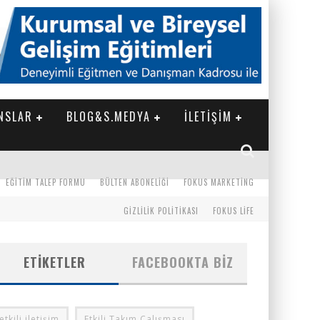
NSLAR
BLOG&S.MEDYA
İLETİŞİM
EĞITIM TALEP FORMU
BÜLTEN ABONELIĞI
FOKUS MARKETING
GIZLILIK POLITIKASI
FOKUS LIFE
ETIKETLER
FACEBOOKTA BIZ
etkili iletişim
Etkili Takım Çalışması