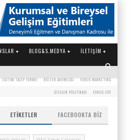
NSLAR
BLOG&S.MEDYA
İLETİŞİM
EĞITIM TALEP FORMU
BÜLTEN ABONELIĞI
FOKUS MARKETING
GIZLILIK POLITIKASI
FOKUS LIFE
ETIKETLER
FACEBOOKTA BIZ
etkili iletişim
Etkili Takım Çalışması