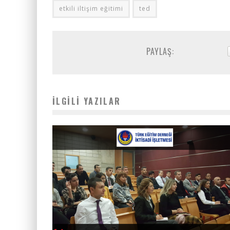
etkili iltişim eğitimi
ted
PAYLAŞ:
İLGILI YAZILAR