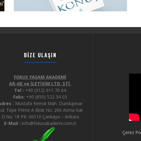
TED GIBI KONUŞ
BIZE ULAŞIN
FOKUS YAŞAM AKADEMİ
AR-GE ve İLETİŞİM LTD. ŞTİ.
Tel :
+90 (312) 911 70 64
Faks:
+90 (850) 522 34 03
Adres :
Mustafa Kemal Mah. Dumlupınar
ul. Tepe Prime A Blok No: 266 Asma Kat
D.No: 18 PK: 06510 Çankaya – Ankara
E-Mail :
info@fokusakademi.com.tr
Çerez Pol