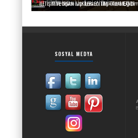
İLETIŞIM VE İNSAN İLIŞKILERI EĞITIMI TAMAMLANDI
SOSYAL MEDYA
B