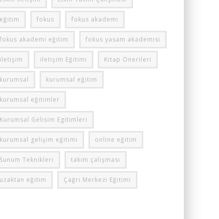
eğitim
fokus
fokus akademi
fokus akademi eğitim
fokus yasam akademisi
iletişim
iletişim Eğitimi
Kitap Önerileri
kurumsal
kurumsal eğitim
kurumsal eğitimler
Kurumsal Gelisim Egitimleri
kurumsal gelişim eğitimi
online eğitim
Sunum Teknikleri
takım çalışması
uzaktan eğitim
Çağrı Merkezi Eğitimi