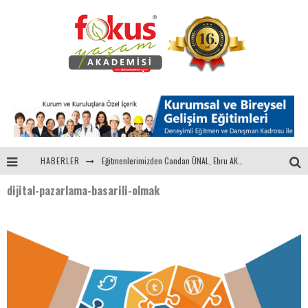
HABERLER
Eğitmenlerimizden Candan ÜNAL, Ebru AKEL'le Kadın İsterse 68.Bölüm Konuğuydu
dijital-pazarlama-basarili-olmak
"Sektörle Buluşuyoruz" Toplantısı Gerçekleştirildi
Parasını Veren 1'inci
Fokus Yaşam Akademisi 15. Yılında Gençleri Nasa, Harvard, Yale ile Buluşturacak!