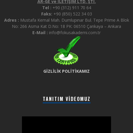
AR-GE ve İLETİŞİM LTD. ŞTİ.
Tel :
+90 (312) 911 70 64
Faks:
+90 (850) 522 34 03
Adres :
Mustafa Kemal Mah. Dumlupınar Bul. Tepe Prime A Blok
No: 266 Asma Kat D.No: 18 PK: 06510 Çankaya – Ankara
E-Mail :
info@fokusakademi.com.tr
GİZLİLİK POLİTİKAMIZ
TANITIM VIDEOMUZ