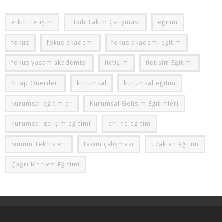
etkili iletişim
Etkili Takım Çalışması
eğitim
fokus
fokus akademi
fokus akademi eğitim
fokus yasam akademisi
iletişim
iletişim Eğitimi
Kitap Önerileri
kurumsal
kurumsal eğitim
kurumsal eğitimler
Kurumsal Gelisim Egitimleri
kurumsal gelişim eğitimi
online eğitim
Sunum Teknikleri
takım çalışması
uzaktan eğitim
Çağrı Merkezi Eğitimi