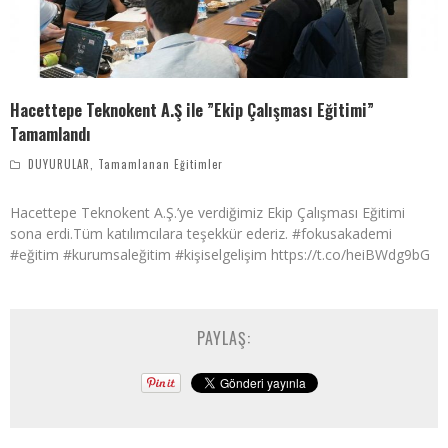
Hacettepe Teknokent A.Ş ile ”Ekip Çalışması Eğitimi”
Tamamlandı
DUYURULAR
,
Tamamlanan Eğitimler
Hacettepe Teknokent A.Ş.’ye verdiğimiz Ekip Çalışması Eğitimi
sona erdi.Tüm katılımcılara teşekkür ederiz. #fokusakademi
#eğitim #kurumsaleğitim #kişiselgelişim https://t.co/heiBWdg9bG
PAYLAŞ: