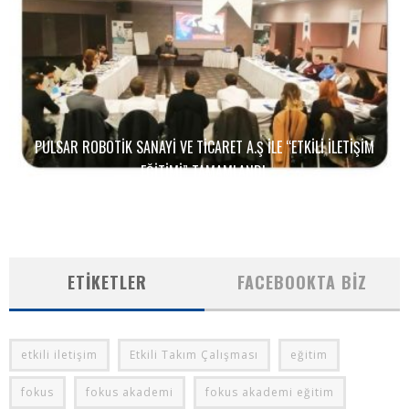
PULSAR ROBOTIK SANAYI VE TICARET A.Ş ILE “ETKILI İLETIŞIM
EĞITIMI” TAMAMLANDI.
ETIKETLER
FACEBOOKTA BIZ
etkili iletişim
Etkili Takım Çalışması
eğitim
fokus
fokus akademi
fokus akademi eğitim