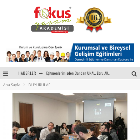
Eğitmenlerimizden Candan ÜNAL, Ebru AKEL'le Kadın İsterse 68.Bölüm Konuğuydu
HABERLER
"Sektörle Buluşuyoruz" Toplantısı Gerçekleştirildi
Ana Sayfa
DUYURULAR
Parasını Veren 1'inci
Fokus Yaşam Akademisi 15. Yılında Gençleri Nasa, Harvard, Yale ile Buluşturacak!