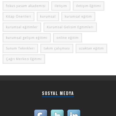
fokus yasam akademisi
iletişim
iletişim Eğitimi
Kitap Önerileri
kurumsal
kurumsal eğitim
kurumsal eğitimler
Kurumsal Gelisim Egitimleri
kurumsal gelişim eğitimi
online eğitim
Sunum Teknikleri
takım çalışması
uzaktan eğitim
Çağrı Merkezi Eğitimi
SOSYAL MEDYA