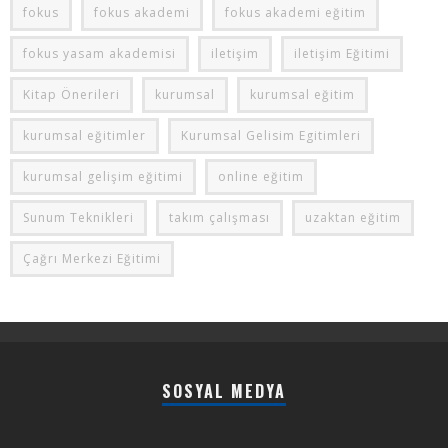
fokus
fokus akademi
fokus akademi eğitim
fokus yasam akademisi
iletişim
iletişim Eğitimi
Kitap Önerileri
kurumsal
kurumsal eğitim
kurumsal eğitimler
Kurumsal Gelisim Egitimleri
kurumsal gelişim eğitimi
online eğitim
Sunum Teknikleri
takım çalışması
uzaktan eğitim
Çağrı Merkezi Eğitimi
SOSYAL MEDYA