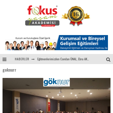
HABERLER
Eğitmenlerimizden Candan ÜNAL, Ebru AKEL'le Kadın İsterse 68.Bölüm Konuğuydu
goknurr
"Sektörle Buluşuyoruz" Toplantısı Gerçekleştirildi
Parasını Veren 1'inci
Fokus Yaşam Akademisi 15. Yılında Gençleri Nasa, Harvard, Yale ile Buluşturacak!