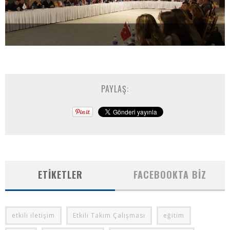
PAYLAŞ:
ETIKETLER
FACEBOOKTA BIZ
etkili iletişim
Etkili Takım Çalışması
eğitim