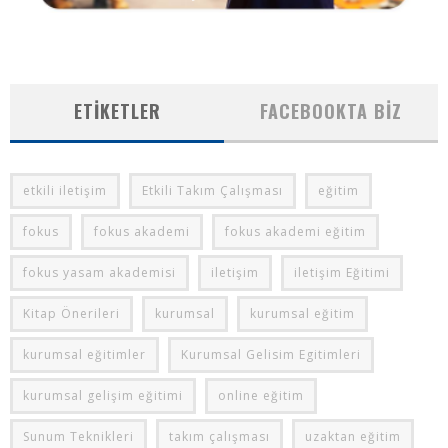
ETIKETLER
FACEBOOKTA BIZ
etkili iletişim
Etkili Takım Çalışması
eğitim
fokus
fokus akademi
fokus akademi eğitim
fokus yasam akademisi
iletişim
iletişim Eğitimi
Kitap Önerileri
kurumsal
kurumsal eğitim
kurumsal eğitimler
Kurumsal Gelisim Egitimleri
kurumsal gelişim eğitimi
online eğitim
Sunum Teknikleri
takım çalışması
uzaktan eğitim