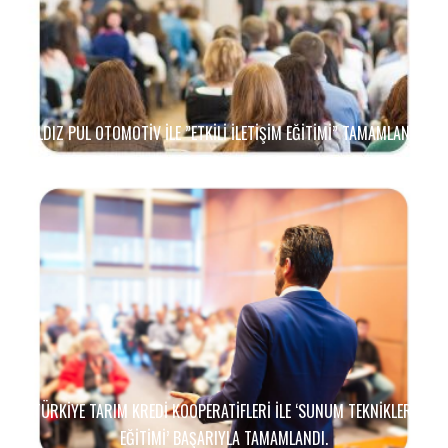
YILDIZ PUL OTOMOTIV ILE ”ETKILI İLETIŞIM EĞITIMI” TAMAMLANDI
TÜRKIYE TARIM KREDI KOOPERATIFLERI ILE ‘SUNUM TEKNIKLERI
EĞITIMI’ BAŞARIYLA TAMAMLANDI.