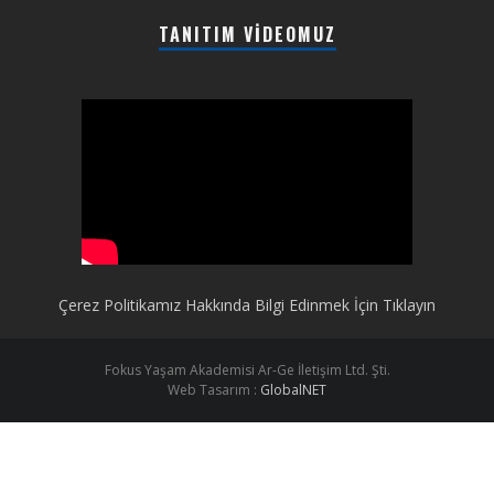
TANITIM VIDEOMUZ
Çerez Politikamız Hakkında Bilgi Edinmek İçin Tıklayın
Fokus Yaşam Akademisi Ar-Ge İletişim Ltd. Şti.
Web Tasarım :
GlobalNET