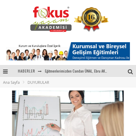
Eğitmenlerimizden Candan ÜNAL, Ebru AKEL'le Kadın İsterse 68.Bölüm Konuğuydu
HABERLER
"Sektörle Buluşuyoruz" Toplantısı Gerçekleştirildi
Ana Sayfa
DUYURULAR
Parasını Veren 1'inci
Fokus Yaşam Akademisi 15. Yılında Gençleri Nasa, Harvard, Yale ile Buluşturacak!