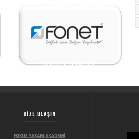
FONET BILGI TEKNOLOJILERI
BIZE ULAŞIN
FOKUS YAŞAM AKADEMİ