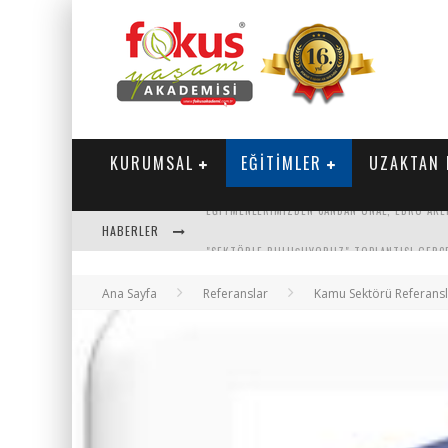
KURUMSAL
EĞİTİMLER
UZAKTAN 
HABERLER
"SEKTÖRLE BULUŞUYORUZ" TOPLANTISI GERÇE
PARASINI VEREN 1'INCI
Ana Sayfa
Referanslar
Kamu Sektörü Referansl