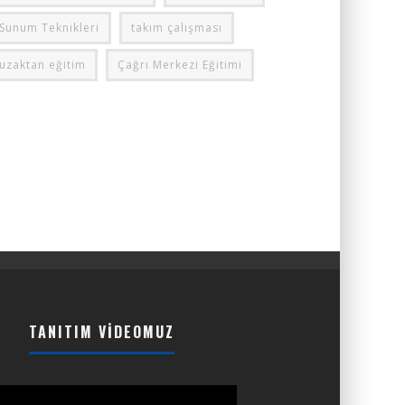
Sunum Teknikleri
takım çalışması
uzaktan eğitim
Çağrı Merkezi Eğitimi
TANITIM VIDEOMUZ