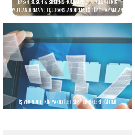
B/S/H BOSCH & SIEMENS HOME APPL. ILE “GEOMETRIK
BOYUTLANDIRMA VE TOLERANSLANDIRMA EĞITIMI” TAMAMLANDI
İŞ YERINDE ETKIN YAZILI İLETIŞIM TEKNIKLERI EĞITIMI