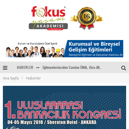
HABERLER
"Sektörle Buluşuyoruz" Toplantısı Gerçekleştirildi
Ana Sayfa
Haberler
Parasını Veren 1'inci
Fokus Yaşam Akademisi 15. Yılında Gençleri Nasa, Harvard, Yale ile Buluşturacak!
Eğitmenlerimizden Candan ÜNAL, Ebru AKEL'le Kadın İsterse 68.Bölüm Konuğuydu