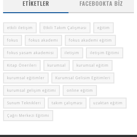
ETIKETLER
FACEBOOKTA BIZ
etkili iletişim
Etkili Takım Çalışması
eğitim
fokus
fokus akademi
fokus akademi eğitim
fokus yasam akademisi
iletişim
iletişim Eğitimi
Kitap Önerileri
kurumsal
kurumsal eğitim
kurumsal eğitimler
Kurumsal Gelisim Egitimleri
kurumsal gelişim eğitimi
online eğitim
Sunum Teknikleri
takım çalışması
uzaktan eğitim
Çağrı Merkezi Eğitimi