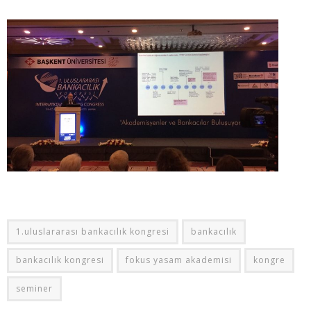
1.uluslararası bankacılık kongresi
bankacılık
bankacılık kongresi
fokus yasam akademisi
kongre
seminer