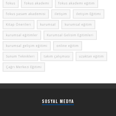
fokus
fokus akademi
fokus akademi eğitim
fokus yasam akademisi
iletişim
iletişim Eğitimi
Kitap Önerileri
kurumsal
kurumsal eğitim
kurumsal eğitimler
Kurumsal Gelisim Egitimleri
kurumsal gelişim eğitimi
online eğitim
Sunum Teknikleri
takım çalışması
uzaktan eğitim
Çağrı Merkezi Eğitimi
SOSYAL MEDYA