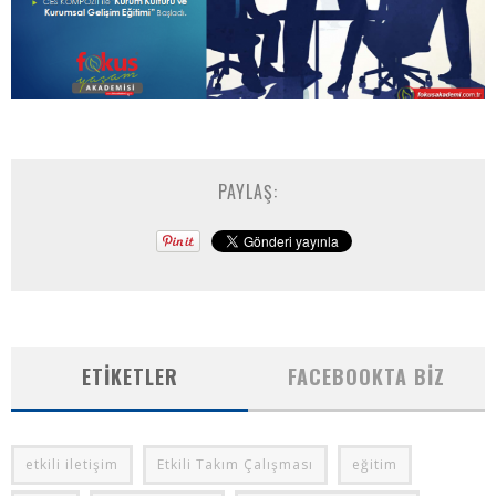
PAYLAŞ:
ETIKETLER
FACEBOOKTA BIZ
etkili iletişim
Etkili Takım Çalışması
eğitim